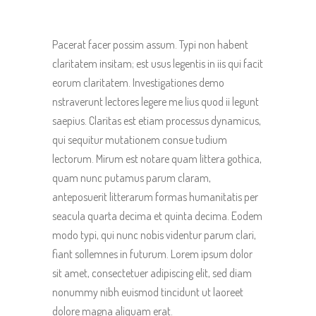
Pacerat facer possim assum. Typi non habent
claritatem insitam; est usus legentis in iis qui facit
eorum claritatem. Investigationes demo
nstraverunt lectores legere me lius quod ii legunt
saepius. Claritas est etiam processus dynamicus,
qui sequitur mutationem consue tudium
lectorum. Mirum est notare quam littera gothica,
quam nunc putamus parum claram,
anteposuerit litterarum formas humanitatis per
seacula quarta decima et quinta decima. Eodem
modo typi, qui nunc nobis videntur parum clari,
fiant sollemnes in futurum. Lorem ipsum dolor
sit amet, consectetuer adipiscing elit, sed diam
nonummy nibh euismod tincidunt ut laoreet
dolore magna aliquam erat.