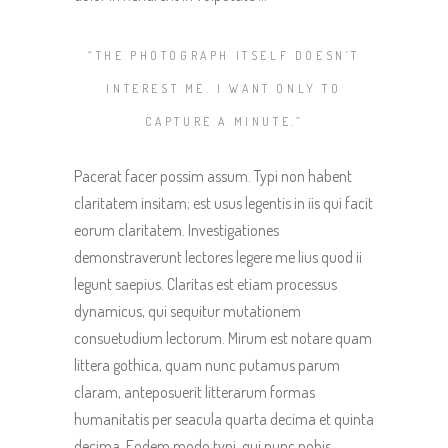
“THE PHOTOGRAPH ITSELF DOESN’T
INTEREST ME. I WANT ONLY TO
CAPTURE A MINUTE.”
Pacerat facer possim assum. Typi non habent
claritatem insitam; est usus legentis in iis qui facit
eorum claritatem. Investigationes
demonstraverunt lectores legere me lius quod ii
legunt saepius. Claritas est etiam processus
dynamicus, qui sequitur mutationem
consuetudium lectorum. Mirum est notare quam
littera gothica, quam nunc putamus parum
claram, anteposuerit litterarum formas
humanitatis per seacula quarta decima et quinta
decima. Eodem modo typi, qui nunc nobis