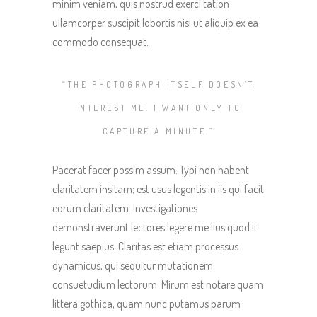
minim veniam, quis nostrud exerci tation
ullamcorper suscipit lobortis nisl ut aliquip ex ea
commodo consequat.
“THE PHOTOGRAPH ITSELF DOESN’T
INTEREST ME. I WANT ONLY TO
CAPTURE A MINUTE.”
Pacerat facer possim assum. Typi non habent
claritatem insitam; est usus legentis in iis qui facit
eorum claritatem. Investigationes
demonstraverunt lectores legere me lius quod ii
legunt saepius. Claritas est etiam processus
dynamicus, qui sequitur mutationem
consuetudium lectorum. Mirum est notare quam
littera gothica, quam nunc putamus parum