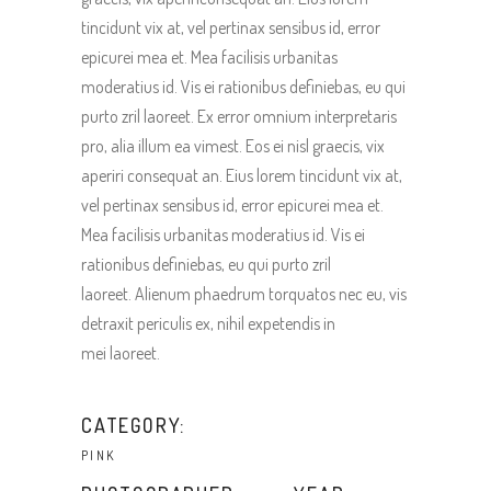
tincidunt vix at, vel pertinax sensibus id, error
epicurei mea et. Mea facilisis urbanitas
moderatius id. Vis ei rationibus definiebas, eu qui
purto zril laoreet. Ex error omnium interpretaris
pro, alia illum ea vimest. Eos ei nisl graecis, vix
aperiri consequat an. Eius lorem tincidunt vix at,
vel pertinax sensibus id, error epicurei mea et.
Mea facilisis urbanitas moderatius id. Vis ei
rationibus definiebas, eu qui purto zril
laoreet. Alienum phaedrum torquatos nec eu, vis
detraxit periculis ex, nihil expetendis in
mei laoreet.
CATEGORY:
PINK