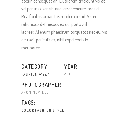
aperiri consequat an. Eius lorem tincidunt vix at,
vel pertinax sensibus id, error epicurei mea et.
Mea facilisis urbanitas moderatius id. Vis ei
rationibus definiebas, eu qui purto zril
laoreet. Alienum phaedrum torquatos nec eu, vis
detraxit periculis ex, nihil expetendis in
mei laoreet.
CATEGORY:
YEAR:
2016
FASHION WEEK
PHOTOGRAPHER:
ARON NEVILLE
TAGS:
COLOR
FASHION
STYLE