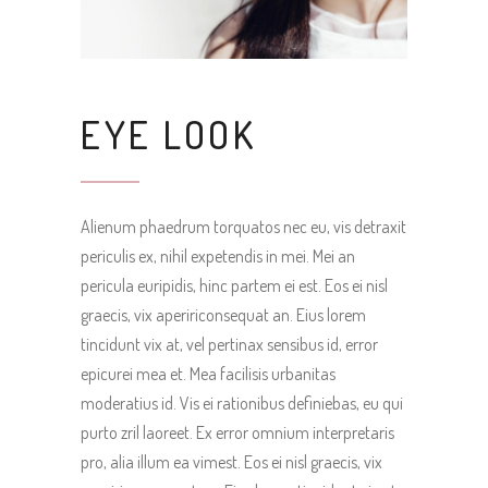
EYE LOOK
Alienum phaedrum torquatos nec eu, vis detraxit
periculis ex, nihil expetendis in mei. Mei an
pericula euripidis, hinc partem ei est. Eos ei nisl
graecis, vix apeririconsequat an. Eius lorem
tincidunt vix at, vel pertinax sensibus id, error
epicurei mea et. Mea facilisis urbanitas
moderatius id. Vis ei rationibus definiebas, eu qui
purto zril laoreet. Ex error omnium interpretaris
pro, alia illum ea vimest. Eos ei nisl graecis, vix