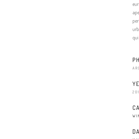
eur
ape
per
urb
qui
P
AR
YE
20
C
WI
DA