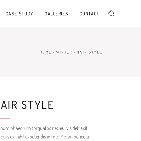
CASE STUDY
GALLERIES
CONTACT
HOME
/
WINTER
/
HAIR STYLE
AIR STYLE
enum phaedrum torquatos nec eu, vis detraxit
iculis ex, nihil expetendis in mei. Mei an pericula