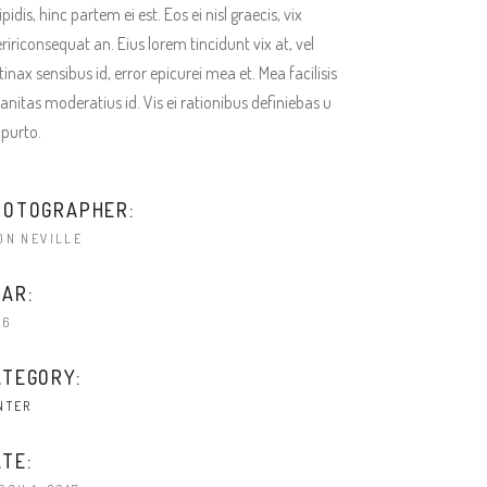
ipidis, hinc partem ei est. Eos ei nisl graecis, vix
ririconsequat an. Eius lorem tincidunt vix at, vel
tinax sensibus id, error epicurei mea et. Mea facilisis
anitas moderatius id. Vis ei rationibus definiebas u
 purto.
HOTOGRAPHER:
ON NEVILLE
AR:
16
ATEGORY:
NTER
TE: