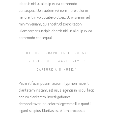
lobortis nisl ut aliquip ex ea commodo
consequat. Duis autem vel eum iriure dolor in
hendrerit in vulputatevolutpat. Ut wisi enim ad
minim veniam, quis nostrud exerci tation
ullamcorper suscipit lobortis nisl ut aliquip ex ea
commodo consequat.
“THE PHOTOGRAPH ITSELF DOESN’T
INTEREST ME. I WANT ONLY TO
CAPTURE A MINUTE.”
Pacerat facer possim assum. Typi non habent
claritatem insitam; est usus legentis in iis qui facit
eorum claritatem. Investigationes
demonstraverunt lectores legere me lius quod ii
legunt saepius. Claritas est etiam processus