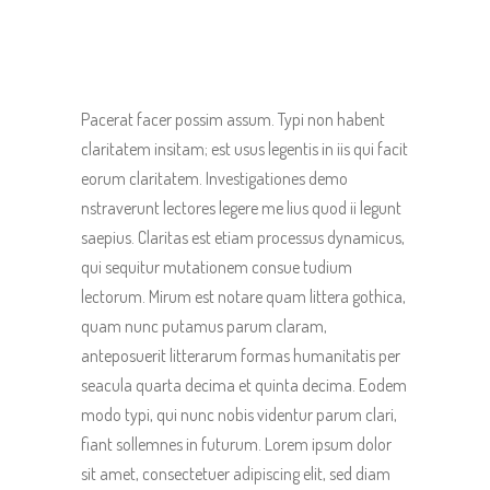
Pacerat facer possim assum. Typi non habent
claritatem insitam; est usus legentis in iis qui facit
eorum claritatem. Investigationes demo
nstraverunt lectores legere me lius quod ii legunt
saepius. Claritas est etiam processus dynamicus,
qui sequitur mutationem consue tudium
lectorum. Mirum est notare quam littera gothica,
quam nunc putamus parum claram,
anteposuerit litterarum formas humanitatis per
seacula quarta decima et quinta decima. Eodem
modo typi, qui nunc nobis videntur parum clari,
fiant sollemnes in futurum. Lorem ipsum dolor
sit amet, consectetuer adipiscing elit, sed diam